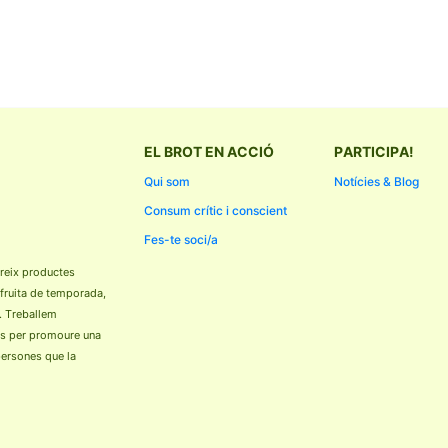
EL BROT EN ACCIÓ
PARTICIPA!
Qui som
Notícies & Blog
Consum crític i conscient
Fes-te soci/a
reix productes
 fruita de temporada,
. Treballem
ls per promoure una
 persones que la