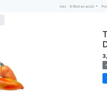
Inici
El Brot en acció
Pro
3