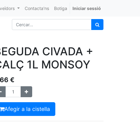
veïdors
Contacta'ns
Botiga
Iniciar sessió
BEGUDA CIVADA +
CALÇ 1L MONSOY
,66
€
Afegir a la cistella