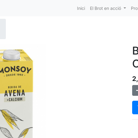
Inici
El Brot en acció
Pro
2