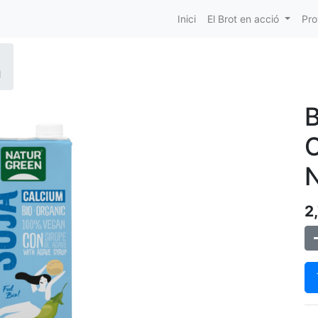
Inici
El Brot en acció
Pro
N
C
2