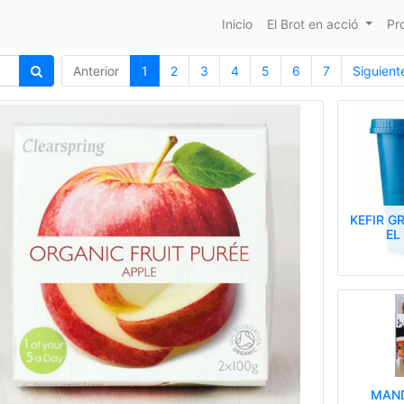
Inicio
El Brot en acció
Pr
Anterior
1
2
3
4
5
6
7
Siguient
KEFIR G
EL
MAN