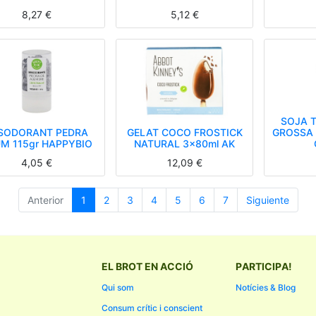
8,27
€
5,12
€
SOJA 
SODORANT PEDRA
GELAT COCO FROSTICK
GROSSA 
M 115gr HAPPYBIO
NATURAL 3x80ml AK
4,05
€
12,09
€
Anterior
1
2
3
4
5
6
7
Siguiente
EL BROT EN ACCIÓ
PARTICIPA!
Qui som
Notícies & Blog
Consum crític i conscient