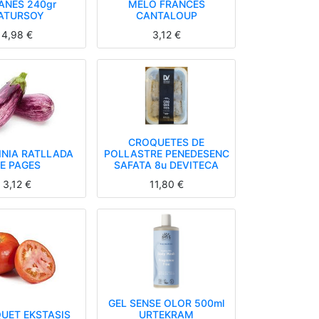
ANES 240gr
MELO FRANCÈS
ATURSOY
CANTALOUP
4,98
€
3,12
€
CROQUETES DE
INIA RATLLADA
POLLASTRE PENEDESENC
E PAGES
SAFATA 8u DEVITECA
3,12
€
11,80
€
GEL SENSE OLOR 500ml
UET EKSTASIS
URTEKRAM