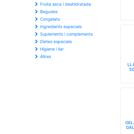
Fruita seca i deshidratada
Begudes
Congelats
Ingredients especials
Suplements i complements
Dietes especials
Higiene i llar
Altres
LL
50
GEL
GAL