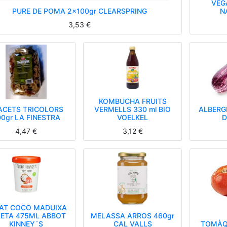
VEG
PURE DE POMA 2x100gr CLEARSPRING
N
3,53
€
KOMBUCHA FRUITS
ACETS TRICOLORS
VERMELLS 330 ml BIO
ALBERG
0gr LA FINESTRA
VOELKEL
D
4,47
€
3,12
€
AT COCO MADUIXA
ETA 475ML ABBOT
MELASSA ARROS 460gr
KINNEY´S
CAL VALLS
TOMÀQ