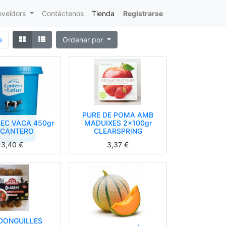
oveïdors
Contáctenos
Tienda
Registrarse
e
Ordenar por
PURE DE POMA AMB
REC VACA 450gr
MADUIXES 2x100gr
 CANTERO
CLEARSPRING
3,40
€
3,37
€
DONGUILLES